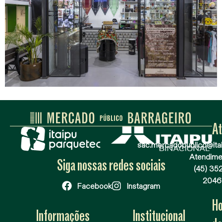
A
sac.mercadopublico@itai
Atendime
Siga nossas redes sociais
(45) 35
2046
Facebook
Instagram
Ho
Informações
Institucional