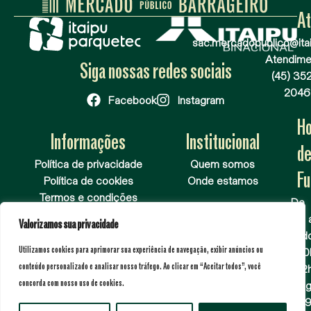
A
sac.mercadopublico@itai
Atendime
Siga nossas redes sociais
(45) 35
2046
Facebook
Instagram
Ho
Informações
Institucional
d
Política de privacidade
Quem somos
Fu
Política de cookies
Onde estamos
Termos e condições
De
Normas Pet
terça 
Valorizamos sua privacidade
sábado
Utilizamos cookies para aprimorar sua experiência de navegação, exibir anúncios ou
das 10
conteúdo personalizado e analisar nosso tráfego. Ao clicar em “Aceitar todos”, você
às 22
concorda com nosso uso de cookies.
Doming
das 0