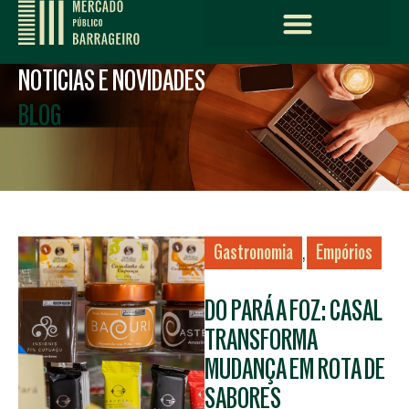
NOTICIAS E NOVIDADES
BLOG
Gastronomia
Empórios
,
DO PARÁ A FOZ: CASAL
TRANSFORMA
MUDANÇA EM ROTA DE
SABORES