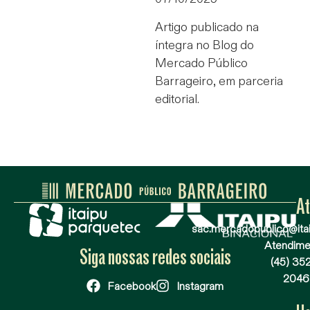
Artigo publicado na
íntegra no Blog do
Mercado Público
Barrageiro, em parceria
editorial.
A
sac.mercadopublico@itai
Atendime
Siga nossas redes sociais
(45) 35
2046
Facebook
Instagram