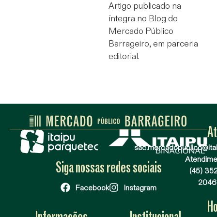
Artigo publicado na
íntegra no Blog do
Mercado Público
Barrageiro, em parceria
editorial.
A
sac.mercadopublico@itai
Atendime
Siga nossas redes sociais
(45) 35
2046
Facebook
Instagram
Ho
Informações
Institucional