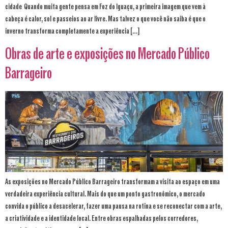
cidade Quando muita gente pensa em Foz do Iguaçu, a primeira imagem que vem à
cabeça é calor, sol e passeios ao ar livre. Mas talvez o que você não saiba é que o
inverno transforma completamente a experiência […]
Obras de arte e exposições no Mercado Público
Barrageiro
As exposições no Mercado Público Barrageiro transformam a visita ao espaço em uma
verdadeira experiência cultural. Mais do que um ponto gastronômico, o mercado
convida o público a desacelerar, fazer uma pausa na rotina e se reconectar com a arte,
a criatividade e a identidade local. Entre obras espalhadas pelos corredores,