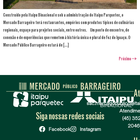
Construído pela Itaipu Binacional e sob a administração do Itaipu Parquetec, o
Mercado Barrageiro terá restaurantes, empórios com produtos típicos de culinárias
regionais, espaço para projetos sociais, entre outros. Um ponto de encontro, de
conexão e de experiências que remetem à história única e plural de Foz do Iguaçu. O
Mercado Público Barrageiro estará de […]
Próximo
→
A
sac.mercadopublico@itai
Atendime
Siga nossas redes sociais
(45) 35
2046
Facebook
Instagram