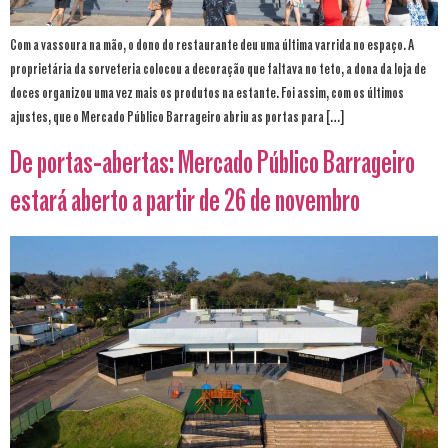
Com a vassoura na mão, o dono do restaurante deu uma última varrida no espaço. A
proprietária da sorveteria colocou a decoração que faltava no teto, a dona da loja de
doces organizou uma vez mais os produtos na estante. Foi assim, com os últimos
ajustes, que o Mercado Público Barrageiro abriu as portas para […]
De portas-abertas: Mercado Público Barrageiro
estará aberto a partir de 26 de novembro